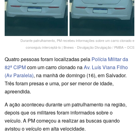
Durante patrulhamento, PM recebeu informações sobre um carro clonado e
conseguiu interceptá-lo | Bnews - Divulgação Divulgação / PMBA – DCS
Quatro pessoas foram localizadas pela
Polícia Militar da
82ª CIPM
com um carro clonado na
Av. Luís Viana Filho
(Av Paralela)
, na manhã de domingo (16), em Salvador.
Três foram presas e uma, por ser menor de idade,
apreendida.
A ação aconteceu durante um patrulhamento na região,
depois que os militares foram informados sobre o
veículo. A PM começou a realizar as buscas quando
avistou o veículo em alta velocidade.