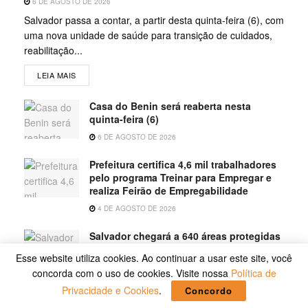
6 DE AGOSTO DE 2026
Salvador passa a contar, a partir desta quinta-feira (6), com
uma nova unidade de saúde para transição de cuidados,
reabilitação...
LEIA MAIS
Casa do Benin será reaberta nesta
quinta-feira (6)
6 DE AGOSTO DE 2026
Prefeitura certifica 4,6 mil trabalhadores
pelo programa Treinar para Empregar e
realiza Feirão de Empregabilidade
4 DE AGOSTO DE 2026
Salvador chegará a 640 áreas protegidas
pela Prefeitura com investimentos em
Esse website utiliza cookies. Ao continuar a usar este site, você
contenções de encostas e prevenção de
concorda com o uso de cookies. Visite nossa
Política de
riscos
Privacidade e Cookies
.
Concordo
4 DE AGOSTO DE 2026