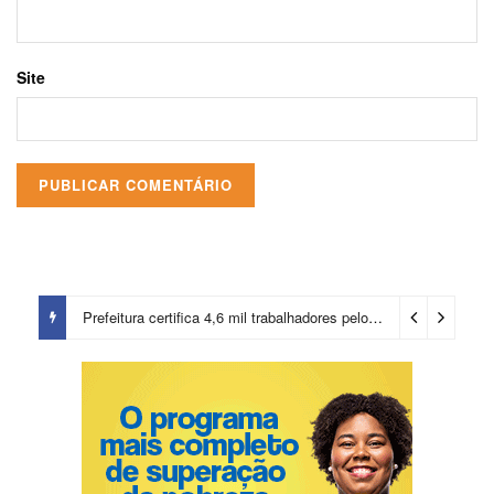
Site
Prefeitura certifica 4,6 mil trabalhadores pelo programa Treinar para Empregar e realiza Feirão de Empregabilidade