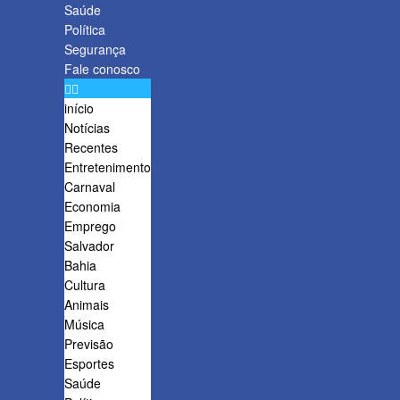
Saúde
Política
Segurança
Fale conosco
início
Notícias
Recentes
Entretenimento
Carnaval
Economia
Emprego
Salvador
Bahia
Cultura
Animais
Música
Previsão
Esportes
Saúde