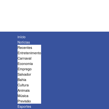
início
Notícias
Recentes
Entretenimento
Carnaval
Economia
Emprego
Salvador
Bahia
Cultura
Animais
Música
Previsão
Esportes