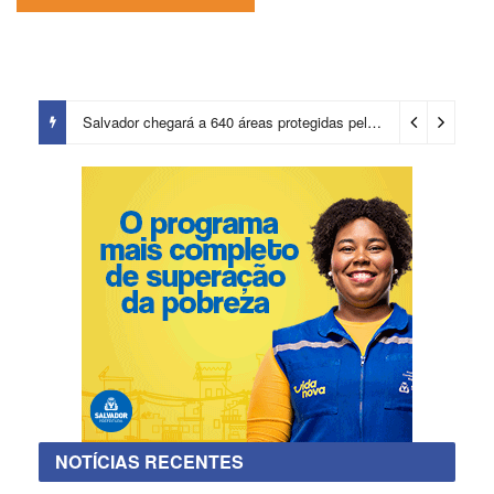
Salvador chegará a 640 áreas protegidas pela Prefeitura com investimentos em contenções de encostas e prevenção de riscos
NOTÍCIAS RECENTES