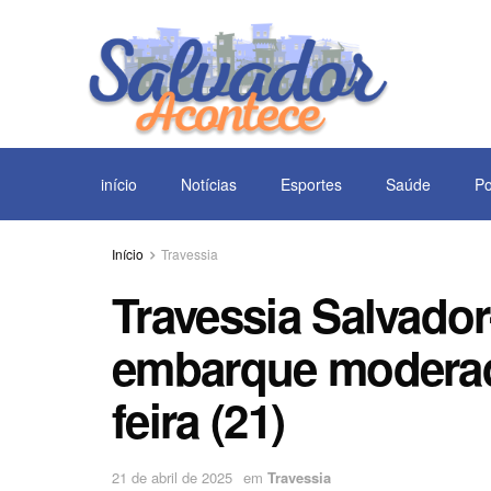
início
Notícias
Esportes
Saúde
Po
Início
Travessia
Travessia Salvador
embarque moderad
feira (21)
21 de abril de 2025
em
Travessia