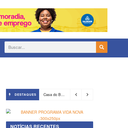
Casa do Benin será reaberta nesta quinta-feira (6)
DESTAQUES
NOTÍCIAS RECENTES