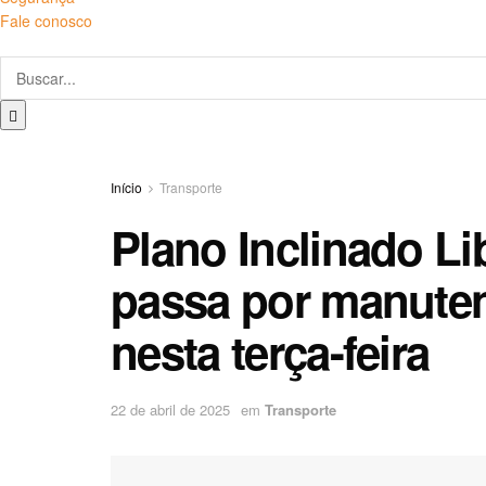
Fale conosco
Início
Transporte
Plano Inclinado L
passa por manute
nesta terça-feira
22 de abril de 2025
em
Transporte