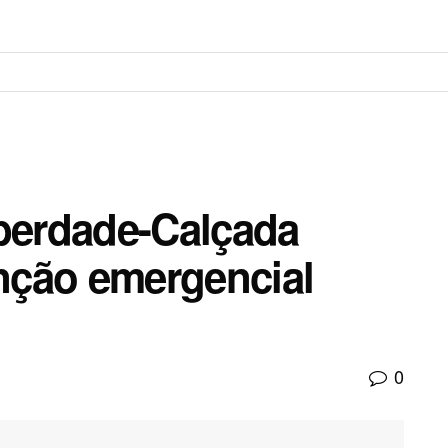
iberdade-Calçada
nção emergencial
0