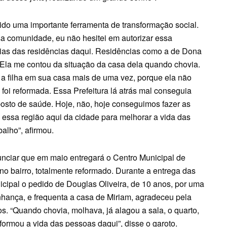
sido uma importante ferramenta de transformação social.
sa comunidade, eu não hesitei em autorizar essa
rias das residências daqui. Residências como a de Dona
 Ela me contou da situação da casa dela quando chovia.
 a filha em sua casa mais de uma vez, porque ela não
foi reformada. Essa Prefeitura lá atrás mal conseguia
o posto de saúde. Hoje, não, hoje conseguimos fazer as
 essa região aqui da cidade para melhorar a vida das
alho”, afirmou.
unciar que em maio entregará o Centro Municipal de
no bairro, totalmente reformado. Durante a entrega das
ipal o pedido de Douglas Oliveira, de 10 anos, por uma
nhança, e frequenta a casa de Miriam, agradeceu pela
s. “Quando chovia, molhava, já alagou a sala, o quarto,
formou a vida das pessoas daqui”, disse o garoto.