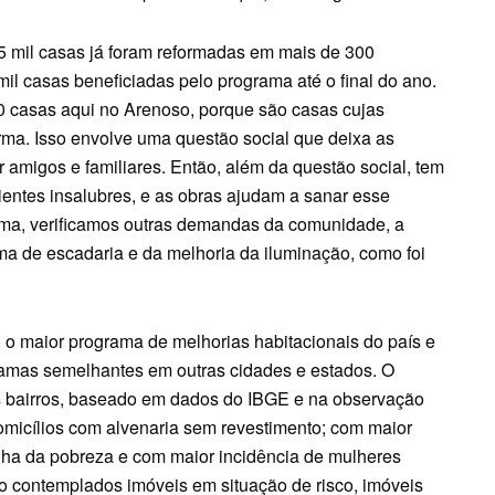
5 mil casas já foram reformadas em mais de 300
il casas beneficiadas pelo programa até o final do ano.
00 casas aqui no Arenoso, porque são casas cujas
rma. Isso envolve uma questão social que deixa as
amigos e familiares. Então, além da questão social, tem
entes insalubres, e as obras ajudam a sanar esse
ma, verificamos outras demandas da comunidade, a
a de escadaria e da melhoria da iluminação, como foi
 o maior programa de melhorias habitacionais do país e
ramas semelhantes em outras cidades e estados. O
s bairros, baseado em dados do IBGE e na observação
micílios com alvenaria sem revestimento; com maior
nha da pobreza e com maior incidência de mulheres
são contemplados imóveis em situação de risco, imóveis