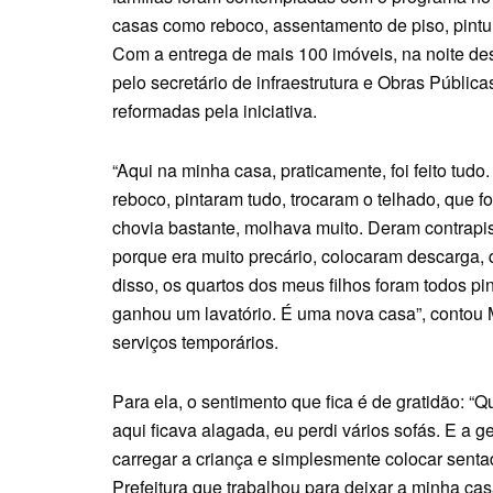
casas como reboco, assentamento de piso, pintura,
Com a entrega de mais 100 imóveis, na noite desta
pelo secretário de infraestrutura e Obras Públic
reformadas pela iniciativa.
“Aqui na minha casa, praticamente, foi feito tud
reboco, pintaram tudo, trocaram o telhado, que f
chovia bastante, molhava muito. Deram contrap
porque era muito precário, colocaram descarga, q
disso, os quartos dos meus filhos foram todos pi
ganhou um lavatório. É uma nova casa”, contou 
serviços temporários.
Para ela, o sentimento que fica é de gratidão:
aqui ficava alagada, eu perdi vários sofás. E a 
carregar a criança e simplesmente colocar sent
Prefeitura que trabalhou para deixar a minha cas