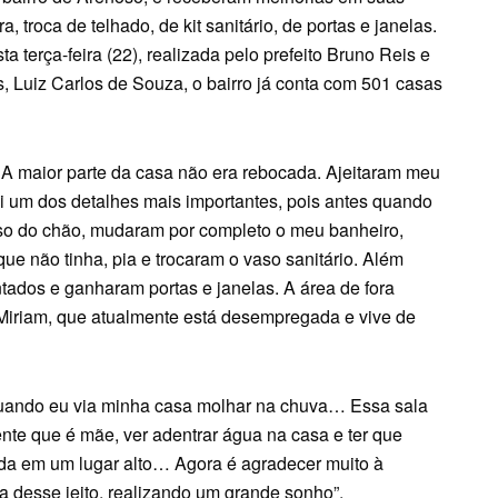
 troca de telhado, de kit sanitário, de portas e janelas.
 terça-feira (22), realizada pelo prefeito Bruno Reis e
as, Luiz Carlos de Souza, o bairro já conta com 501 casas
o. A maior parte da casa não era rebocada. Ajeitaram meu
oi um dos detalhes mais importantes, pois antes quando
iso do chão, mudaram por completo o meu banheiro,
ue não tinha, pia e trocaram o vaso sanitário. Além
ntados e ganharam portas e janelas. A área de fora
Miriam, que atualmente está desempregada e vive de
 “Quando eu via minha casa molhar na chuva… Essa sala
gente que é mãe, ver adentrar água na casa e ter que
ada em um lugar alto… Agora é agradecer muito à
a desse jeito, realizando um grande sonho”.