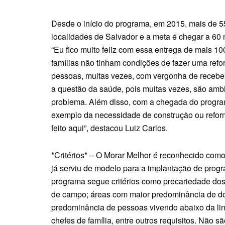
Desde o início do programa, em 2015, mais de 5
localidades de Salvador e a meta é chegar a 60 m
“Eu fico muito feliz com essa entrega de mais 1
famílias não tinham condições de fazer uma refo
pessoas, muitas vezes, com vergonha de receber 
a questão da saúde, pois muitas vezes, são ambi
problema. Além disso, com a chegada do progra
exemplo da necessidade de construção ou reform
feito aqui”, destacou Luiz Carlos.
*Critérios* – O Morar Melhor é reconhecido como
já serviu de modelo para a implantação de prog
programa segue critérios como precariedade do
de campo; áreas com maior predominância de do
predominância de pessoas vivendo abaixo da li
chefes de família, entre outros requisitos. Não 