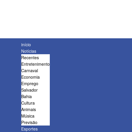
início
Notícias
Recentes
Entretenimento
Carnaval
Economia
Emprego
Salvador
Bahia
Cultura
Animais
Música
Previsão
Esportes