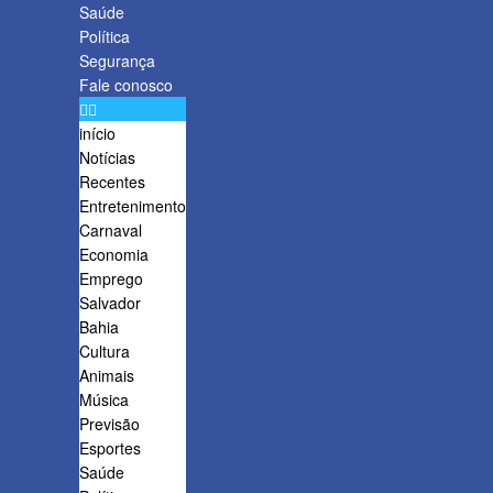
Saúde
Política
Segurança
Fale conosco
início
Notícias
Recentes
Entretenimento
Carnaval
Economia
Emprego
Salvador
Bahia
Cultura
Animais
Música
Previsão
Esportes
Saúde