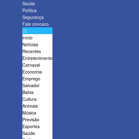
Saúde
Política
Segurança
Fale conosco
início
Notícias
Recentes
Entretenimento
Carnaval
Economia
Emprego
Salvador
Bahia
Cultura
Animais
Música
Previsão
Esportes
Saúde