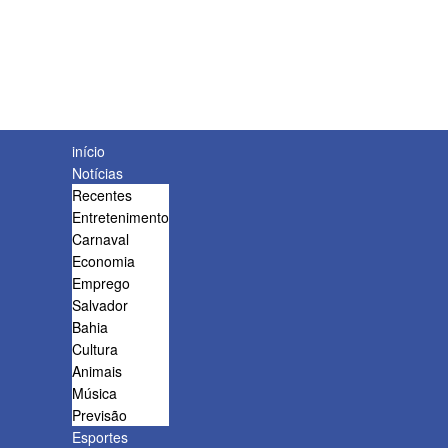
início
Notícias
Recentes
Entretenimento
Carnaval
Economia
Emprego
Salvador
Bahia
Cultura
Animais
Música
Previsão
Esportes