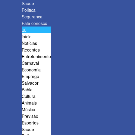
Saúde
Política
Segurança
Fale conosco
início
Notícias
Recentes
Entretenimento
Carnaval
Economia
Emprego
Salvador
Bahia
Cultura
Animais
Música
Previsão
Esportes
Saúde