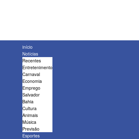
início
Notícias
Recentes
Entretenimento
Carnaval
Economia
Emprego
Salvador
Bahia
Cultura
Animais
Música
Previsão
Esportes