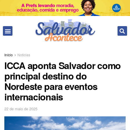
Fale conosco
Início
Notícias
ICCA aponta Salvador como
principal destino do
Nordeste para eventos
internacionais
22 de maio de 2025