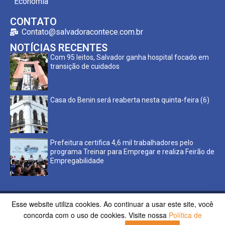
Economia
CONTATO
Contato@salvadoracontece.com.br
NOTÍCIAS RECENTES
Com 95 leitos, Salvador ganha hospital focado em
transição de cuidados
Casa do Benin será reaberta nesta quinta-feira (6)
Prefeitura certifica 4,6 mil trabalhadores pelo
programa Treinar para Empregar e realiza Feirão de
Empregabilidade
Esse website utiliza cookies. Ao continuar a usar este site, você
Copyright ©2023 Salvador Acontece. Todos os direitos
concorda com o uso de cookies. Visite nossa
Política de
reservados | Desenvolvido por
Poppy Sites.