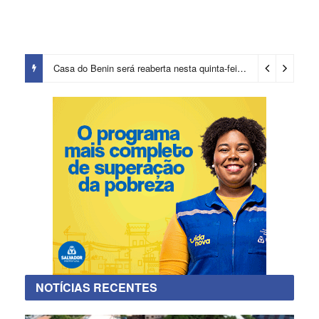
Prefeitura certifica 4,6 mil trabalhadores pelo programa Treinar para Empregar e realiza Feirão de Empregabilidade
NOTÍCIAS RECENTES