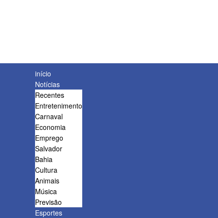
início
Notícias
Recentes
Entretenimento
Carnaval
Economia
Emprego
Salvador
Bahia
Cultura
Animais
Música
Previsão
Esportes