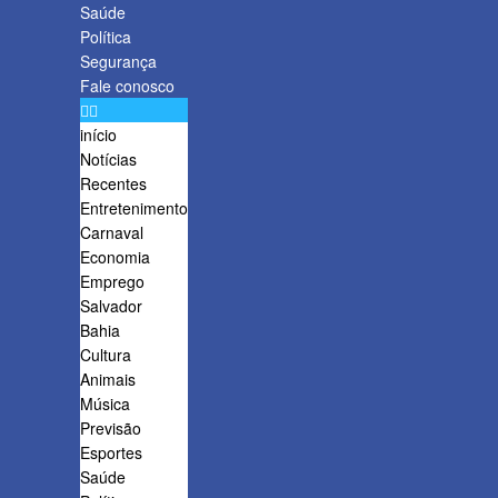
Saúde
Política
Segurança
Fale conosco
início
Notícias
Recentes
Entretenimento
Carnaval
Economia
Emprego
Salvador
Bahia
Cultura
Animais
Música
Previsão
Esportes
Saúde