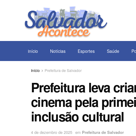
início
Notícias
Esportes
Saúde
Po
Início
Prefeitura de Salvador
Prefeitura leva cri
cinema pela prime
inclusão cultural
4 de dezembro de 2025
em
Prefeitura de Salvador