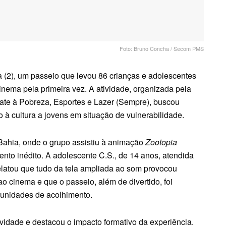
Foto: Bruno Concha / Secom PMS
a (2), um passeio que levou 86 crianças e adolescentes
inema pela primeira vez. A atividade, organizada pela
ate à Pobreza, Esportes e Lazer (Sempre), buscou
o à cultura a jovens em situação de vulnerabilidade.
Bahia, onde o grupo assistiu à animação
Zootopia
to inédito. A adolescente C.S., de 14 anos, atendida
atou que tudo da tela ampliada ao som provocou
o cinema e que o passeio, além de divertido, foi
 unidades de acolhimento.
ividade e destacou o impacto formativo da experiência.