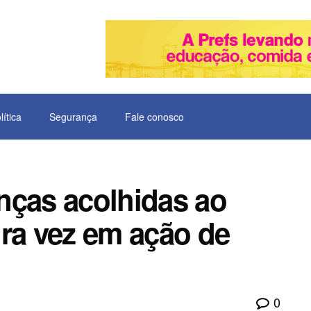
lítica
Segurança
Fale conosco
anças acolhidas ao
ira vez em ação de
0