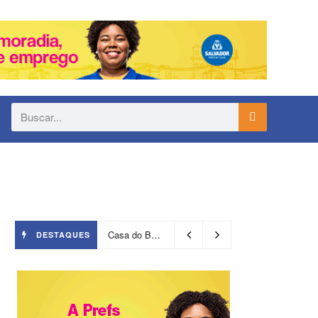
Casa do Benin será reaberta nesta quinta-feira (6)
DESTAQUES