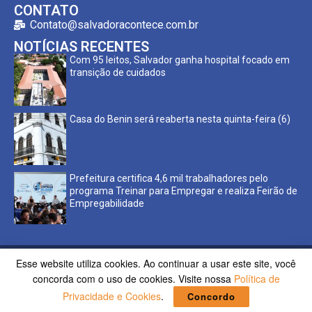
CONTATO
Contato@salvadoracontece.com.br
NOTÍCIAS RECENTES
Com 95 leitos, Salvador ganha hospital focado em
transição de cuidados
Casa do Benin será reaberta nesta quinta-feira (6)
Prefeitura certifica 4,6 mil trabalhadores pelo
programa Treinar para Empregar e realiza Feirão de
Empregabilidade
Esse website utiliza cookies. Ao continuar a usar este site, você
Copyright ©2023 Salvador Acontece. Todos os direitos
concorda com o uso de cookies. Visite nossa
Política de
reservados | Desenvolvido por
Poppy Sites.
Privacidade e Cookies
.
Concordo