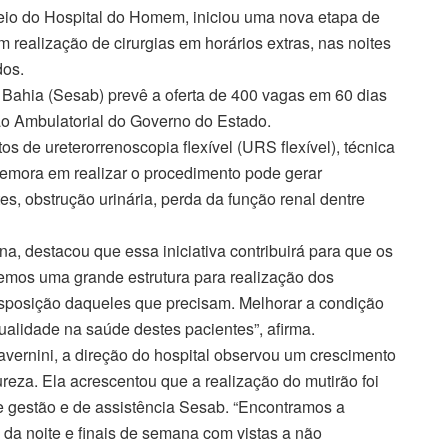
eio do Hospital do Homem, iniciou uma nova etapa de
 realização de cirurgias em horários extras, nas noites
dos.
 Bahia (Sesab) prevê a oferta de 400 vagas em 60 dias
ão Ambulatorial do Governo do Estado.
 de ureterorrenoscopia flexível (URS flexível), técnica
 demora em realizar o procedimento pode gerar
s, obstrução urinária, perda da função renal dentre
a, destacou que essa iniciativa contribuirá para que os
Temos uma grande estrutura para realização dos
isposição daqueles que precisam. Melhorar a condição
alidade na saúde destes pacientes”, afirma.
vernini, a direção do hospital observou um crescimento
eza. Ela acrescentou que a realização do mutirão foi
e gestão e de assistência Sesab. “Encontramos a
 da noite e finais de semana com vistas a não