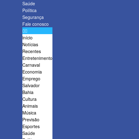
Saúde
Política
Segurança
Fale conosco
início
Notícias
Recentes
Entretenimento
Carnaval
Economia
Emprego
Salvador
Bahia
Cultura
Animais
Música
Previsão
Esportes
Saúde