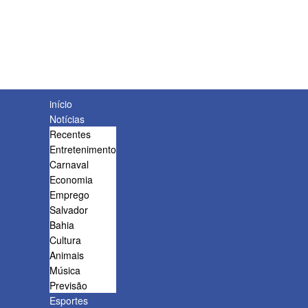
início
Notícias
Recentes
Entretenimento
Carnaval
Economia
Emprego
Salvador
Bahia
Cultura
Animais
Música
Previsão
Esportes