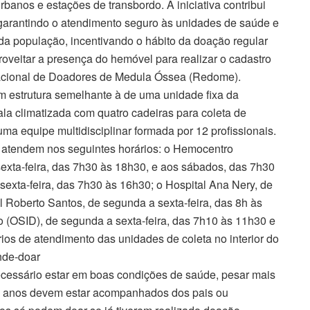
banos e estações de transbordo. A iniciativa contribui
 garantindo o atendimento seguro às unidades de saúde e
da população, incentivando o hábito da doação regular
oveitar a presença do hemóvel para realizar o cadastro
acional de Doadores de Medula Óssea (Redome).
 estrutura semelhante à de uma unidade fixa da
la climatizada com quatro cadeiras para coleta de
ma equipe multidisciplinar formada por 12 profissionais.
atendem nos seguintes horários: o Hemocentro
xta-feira, das 7h30 às 18h30, e aos sábados, das 7h30
sexta-feira, das 7h30 às 16h30; o Hospital Ana Nery, de
al Roberto Santos, de segunda a sexta-feira, das 8h às
o (OSID), de segunda a sexta-feira, das 7h10 às 11h30 e
ios de atendimento das unidades de coleta no interior do
nde-doar
cessário estar em boas condições de saúde, pesar mais
18 anos devem estar acompanhados dos pais ou