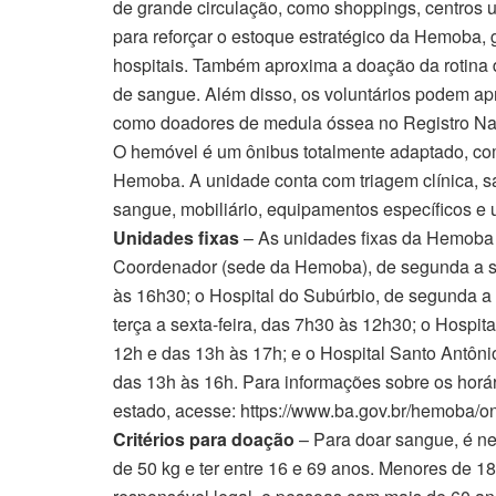
de grande circulação, como shoppings, centros ur
para reforçar o estoque estratégico da Hemoba,
hospitais. Também aproxima a doação da rotina 
de sangue. Além disso, os voluntários podem apr
como doadores de medula óssea no Registro N
O hemóvel é um ônibus totalmente adaptado, com
Hemoba. A unidade conta com triagem clínica, sa
sangue, mobiliário, equipamentos específicos e u
Unidades fixas
– As unidades fixas da Hemoba 
Coordenador (sede da Hemoba), de segunda a se
às 16h30; o Hospital do Subúrbio, de segunda a 
terça a sexta-feira, das 7h30 às 12h30; o Hospit
12h e das 13h às 17h; e o Hospital Santo Antôni
das 13h às 16h. Para informações sobre os horár
estado, acesse: https://www.ba.gov.br/hemoba/o
Critérios para doação
– Para doar sangue, é ne
de 50 kg e ter entre 16 e 69 anos. Menores de 