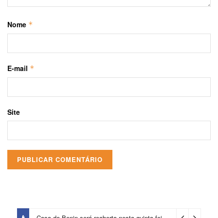
Nome
*
E-mail
*
Site
Casa do Benin será reaberta nesta quinta-feira (6)