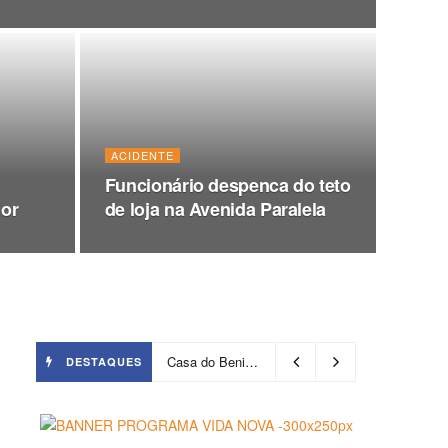
ACIDENTE
Funcionário despenca do teto
or
de loja na Avenida Paralela
Casa do Benin será reaberta nesta quinta-feira (6)
DESTAQUES