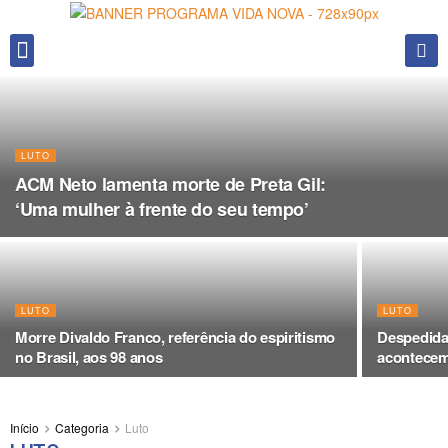
Fale conosco
LUTO
ACM Neto lamenta morte de Preta Gil:
‘Uma mulher à frente do seu tempo’
LUTO
LUTO
Morre Divaldo Franco, referência do espiritismo
Despedida
no Brasil, aos 98 anos
acontecem 
Início
Categoria
Luto