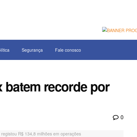
lítica
Segurança
Fale conosco
x batem recorde por
0