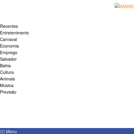
início
Notícias
Recentes
Entretenimento
Carnaval
Economia
Emprego
Salvador
Bahia
Cultura
Animais
Música
Previsão
Esportes
Saúde
Política
Segurança
Fale conosco
Menu