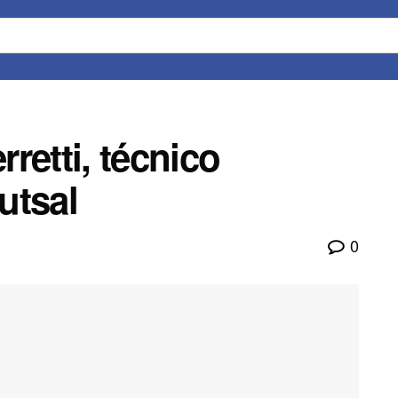
retti, técnico
utsal
0