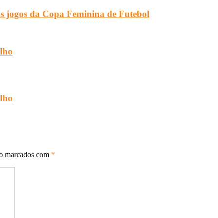
os jogos da Copa Feminina de Futebol
elho
elho
ão marcados com
*