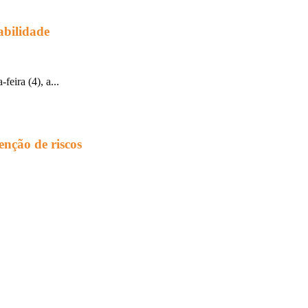
abilidade
eira (4), a...
enção de riscos