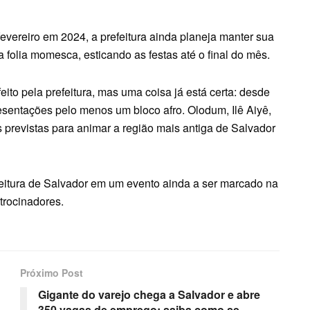
evereiro em 2024, a prefeitura ainda planeja manter sua
folia momesca, esticando as festas até o final do mês.
eito pela prefeitura, mas uma coisa já está certa: desde
resentações pelo menos um bloco afro. Olodum, Ilê Aiyê,
previstas para animar a região mais antiga de Salvador
eitura de Salvador em um evento ainda a ser marcado na
trocinadores.
Próximo Post
Gigante do varejo chega a Salvador e abre
350 vagas de emprego; saiba como se