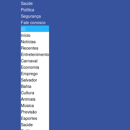
Saúde
Política
Segurança
Fale conosco
início
Notícias
Recentes
Entretenimento
Carnaval
Economia
Emprego
Salvador
Bahia
Cultura
Animais
Música
Previsão
Esportes
Saúde