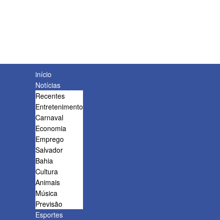
início
Notícias
Recentes
Entretenimento
Carnaval
Economia
Emprego
Salvador
Bahia
Cultura
Animais
Música
Previsão
Esportes