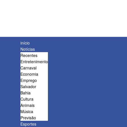
início
Notícias
Recentes
Entretenimento
Carnaval
Economia
Emprego
Salvador
Bahia
Cultura
Animais
Música
Previsão
Esportes