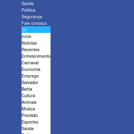
Saúde
Política
Segurança
Fale conosco
início
Notícias
Recentes
Entretenimento
Carnaval
Economia
Emprego
Salvador
Bahia
Cultura
Animais
Música
Previsão
Esportes
Saúde