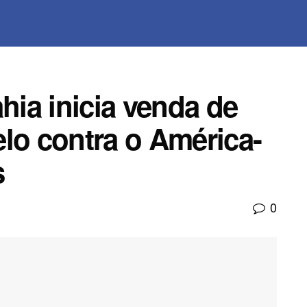
ia inicia venda de
lo contra o América-
s
0