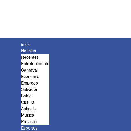
início
Notícias
Recentes
Entretenimento
Carnaval
Economia
Emprego
Salvador
Bahia
Cultura
Animais
Música
Previsão
Esportes