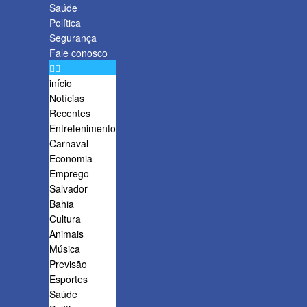
Saúde
Política
Segurança
Fale conosco
início
Notícias
Recentes
Entretenimento
Carnaval
Economia
Emprego
Salvador
Bahia
Cultura
Animais
Música
Previsão
Esportes
Saúde