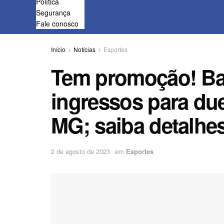
Política
Segurança
Fale conosco
Início
Notícias
Esportes
Tem promoção! Bah
ingressos para due
MG; saiba detalhe
2 de agosto de 2023
em
Esportes