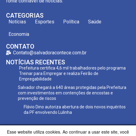
fonte confiável de notícias.
CATEGORIAS
Notícias
Esportes
Política
Saúde
Economia
CONTATO
Contato@salvadoracontece.com.br
NOTÍCIAS RECENTES
Prefeitura certifica 4,6 mil trabalhadores pelo programa
Treinar para Empregar e realiza Feirão de
Empregabilidade
Salvador chegará a 640 áreas protegidas pela Prefeitura
com investimentos em contenções de encostas e
prevenção de riscos
Flávio Dino autoriza abertura de dois novos inquéritos
da PF envolvendo Lulinha
Esse website utiliza cookies. Ao continuar a usar este site, você
Copyright ©2023 Salvador Acontece. Todos os direitos