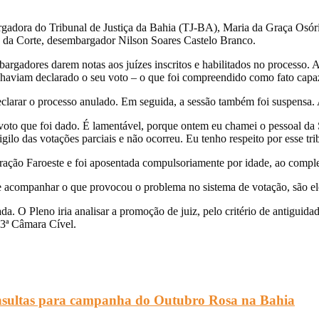
adora do Tribunal de Justiça da Bahia (TJ-BA), Maria da Graça Osório 
nte da Corte, desembargador Nilson Soares Castelo Branco.
argadores darem notas aos juízes inscritos e habilitados no processo.
á haviam declarado o seu voto – o que foi compreendido como fato capaz
declarar o processo anulado. Em seguida, a sessão também foi suspensa.
 voto que foi dado. É lamentável, porque ontem eu chamei o pessoal da 
sigilo das votações parciais e não ocorreu. Eu tenho respeito por esse tr
ação Faroeste e foi aposentada compulsoriamente por idade, ao comple
acompanhar o que provocou o problema no sistema de votação, são ele
. O Pleno iria analisar a promoção de juiz, pelo critério de antiguid
 3ª Câmara Cível.
nsultas para campanha do Outubro Rosa na Bahia