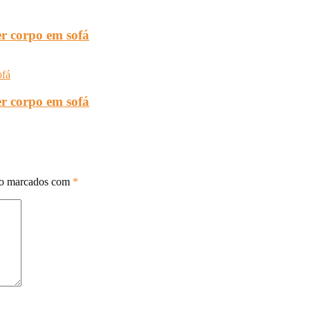
r corpo em sofá
r corpo em sofá
ão marcados com
*