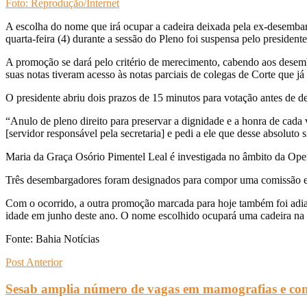
Foto: Reprodução/Internet
A escolha do nome que irá ocupar a cadeira deixada pela ex-desembarg
quarta-feira (4) durante a sessão do Pleno foi suspensa pelo preside
A promoção se dará pelo critério de merecimento, cabendo aos desemb
suas notas tiveram acesso às notas parciais de colegas de Corte que j
O presidente abriu dois prazos de 15 minutos para votação antes de 
“Anulo de pleno direito para preservar a dignidade e a honra de cada
[servidor responsável pela secretaria] e pedi a ele que desse absoluto 
Maria da Graça Osório Pimentel Leal é investigada no âmbito da Oper
Três desembargadores foram designados para compor uma comissão e 
Com o ocorrido, a outra promoção marcada para hoje também foi adiada
idade em junho deste ano. O nome escolhido ocupará uma cadeira na
Fonte: Bahia Notícias
Post Anterior
Sesab amplia número de vagas em mamografias e co