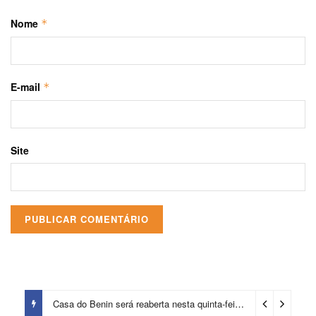
Nome
*
E-mail
*
Site
Casa do Benin será reaberta nesta quinta-feira (6)
2 dias ago