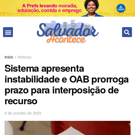
Fale conosco
Início
Notícias
Sistema apresenta
instabilidade e OAB prorroga
prazo para interposição de
recurso
9 de outubro de 2023