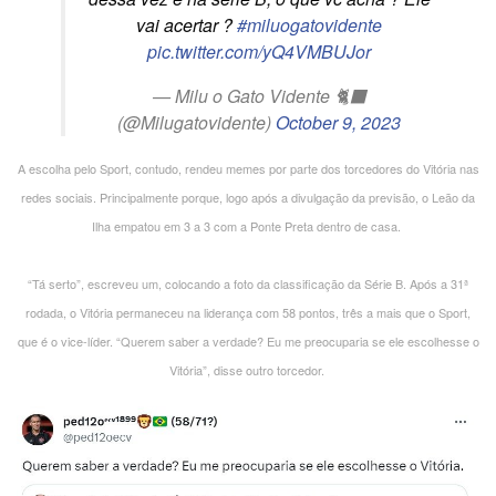
vai acertar ?
#miluogatovidente
pic.twitter.com/yQ4VMBUJor
— Milu o Gato Vidente 🐈‍⬛
(@Milugatovidente)
October 9, 2023
A escolha pelo Sport, contudo, rendeu memes por parte dos torcedores do Vitória nas
redes sociais. Principalmente porque, logo após a divulgação da previsão, o Leão da
Ilha empatou em 3 a 3 com a Ponte Preta dentro de casa.
“Tá serto”, escreveu um, colocando a foto da classificação da Série B. Após a 31ª
rodada, o Vitória permaneceu na liderança com 58 pontos, três a mais que o Sport,
que é o vice-líder. “Querem saber a verdade? Eu me preocuparia se ele escolhesse o
Vitória”, disse outro torcedor.