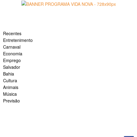
início
Notícias
Recentes
Entretenimento
Carnaval
Economia
Emprego
Salvador
Bahia
Cultura
Animais
Música
Previsão
Esportes
Saúde
Política
Segurança
Fale conosco