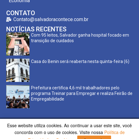
Economia
CONTATO
Contato@salvadoracontece.com.br
NOTÍCIAS RECENTES
Com 95 leitos, Salvador ganha hospital focado em
transição de cuidados
Casa do Benin será reaberta nesta quinta-feira (6)
Prefeitura certifica 4,6 mil trabalhadores pelo
programa Treinar para Empregar e realiza Feirão de
Empregabilidade
Esse website utiliza cookies. Ao continuar a usar este site, você
Copyright ©2023 Salvador Acontece. Todos os direitos
concorda com o uso de cookies. Visite nossa
Política de
reservados | Desenvolvido por
Poppy Sites.