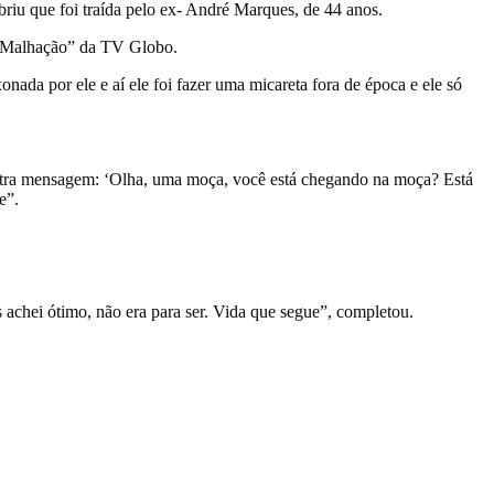
obriu que foi traída pelo ex- André Marques, de 44 anos.
m “Malhação” da TV Globo.
da por ele e aí ele foi fazer uma micareta fora de época e ele só
.
 outra mensagem: ‘Olha, uma moça, você está chegando na moça? Está
e”.
 achei ótimo, não era para ser. Vida que segue”, completou.