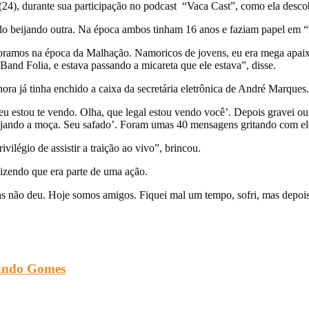
a (24), durante sua participação no podcast “Vaca Cast”, como ela desc
ando beijando outra. Na época ambos tinham 16 anos e faziam papel e
ramos na época da Malhação. Namoricos de jovens, eu era mega apaixona
 Band Folia, e estava passando a micareta que ele estava”, disse.
ora já tinha enchido a caixa da secretária eletrônica de André Marques
 eu estou te vendo. Olha, que legal estou vendo você’. Depois gravei
ijando a moça. Seu safado’. Foram umas 40 mensagens gritando com el
ilégio de assistir a traição ao vivo”, brincou.
dizendo que era parte de uma ação.
mas não deu. Hoje somos amigos. Fiquei mal um tempo, sofri, mas depois
lando Gomes