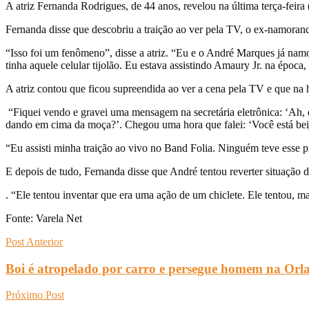
A atriz Fernanda Rodrigues, de 44 anos, revelou na última terça-feir
Fernanda disse que descobriu a traição ao ver pela TV, o ex-namor
“Isso foi um fenômeno”, disse a atriz. “Eu e o André Marques já namo
tinha aquele celular tijolão. Eu estava assistindo Amaury Jr. na época,
A atriz contou que ficou supreendida ao ver a cena pela TV e que na h
“Fiquei vendo e gravei uma mensagem na secretária eletrônica: ‘Ah,
dando em cima da moça?’. Chegou uma hora que falei: ‘Você está be
“Eu assisti minha traição ao vivo no Band Folia. Ninguém teve esse priv
E depois de tudo, Fernanda disse que André tentou reverter situação 
. “Ele tentou inventar que era uma ação de um chiclete. Ele tentou, 
Fonte: Varela Net
Post Anterior
Boi é atropelado por carro e persegue homem na Or
Próximo Post