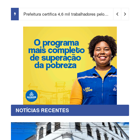
Salvador chegará a 640 áreas protegidas pela Prefeitura com investimentos em contenções de encostas e prevenção de riscos
Prefeitura certifica 4,6 mil trabalhadores pelo programa Treinar para Empregar e realiza Feirão de Empregabilidade
NOTÍCIAS RECENTES