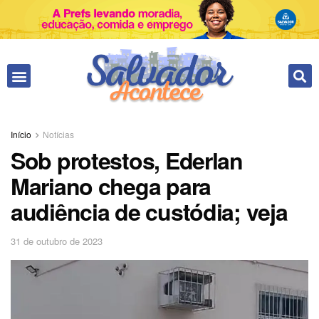
Fale conosco
Início
Notícias
Sob protestos, Ederlan
Mariano chega para
audiência de custódia; veja
31 de outubro de 2023