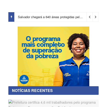
Salvador chegará a 640 áreas protegidas pela Prefeitura com investimentos em contenções de encostas e prevenção de riscos
NOTÍCIAS RECENTES