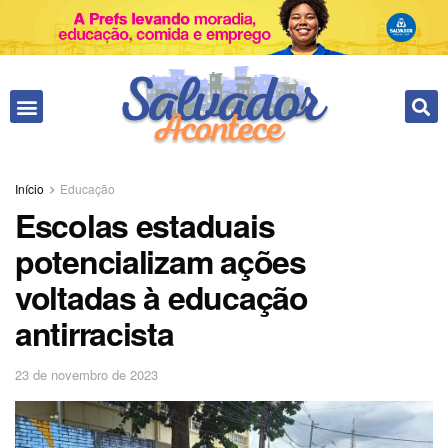
Fale conosco
Início
Educação
Escolas estaduais
potencializam ações
voltadas à educação
antirracista
23 de novembro de 2023