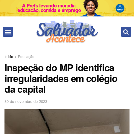
Fale conosco
Início
Educação
Inspeção do MP identifica
irregularidades em colégio
da capital
30 de novembro de 2023