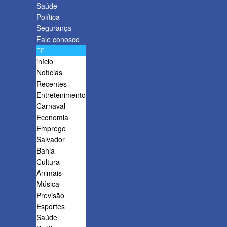
Saúde
Política
Segurança
Fale conosco
início
Notícias
Recentes
Entretenimento
Carnaval
Economia
Emprego
Salvador
Bahia
Cultura
Animais
Música
Previsão
Esportes
Saúde