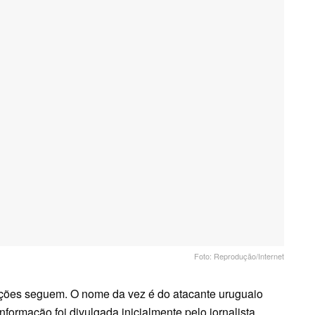
Foto: Reprodução/Internet
ções seguem. O nome da vez é do atacante uruguaio
nformação foi divulgada inicialmente pelo jornalista