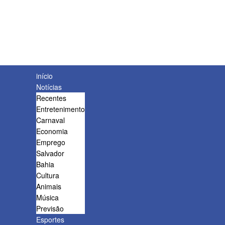
início
Notícias
Recentes
Entretenimento
Carnaval
Economia
Emprego
Salvador
Bahia
Cultura
Animais
Música
Previsão
Esportes