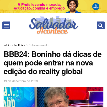
Fale conosco
Início
Notícias
Entretenimento
BBB24: Boninho dá dicas de
quem pode entrar na nova
edição do reality global
19 de dezembro de 2023