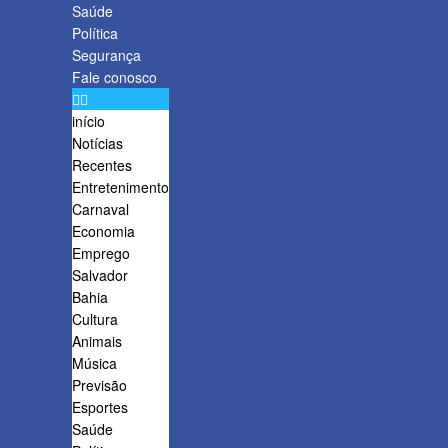
Saúde
Política
Segurança
Fale conosco
início
Notícias
Recentes
Entretenimento
Carnaval
Economia
Emprego
Salvador
Bahia
Cultura
Animais
Música
Previsão
Esportes
Saúde