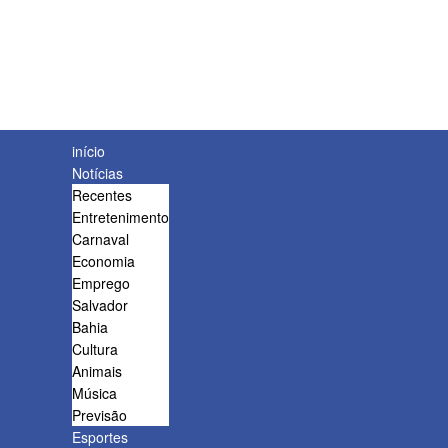
início
Notícias
Recentes
Entretenimento
Carnaval
Economia
Emprego
Salvador
Bahia
Cultura
Animais
Música
Previsão
Esportes