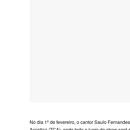
No dia 1º de fevereiro, o cantor Saulo Fernande
Acústica (TCA), onde todo o lucro do show será 