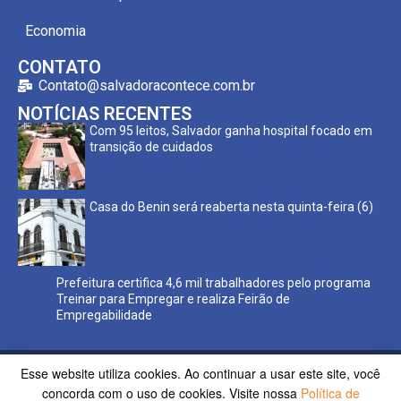
Economia
CONTATO
Contato@salvadoracontece.com.br
NOTÍCIAS RECENTES
Com 95 leitos, Salvador ganha hospital focado em
transição de cuidados
Casa do Benin será reaberta nesta quinta-feira (6)
Prefeitura certifica 4,6 mil trabalhadores pelo programa
Treinar para Empregar e realiza Feirão de
Empregabilidade
Esse website utiliza cookies. Ao continuar a usar este site, você
Copyright ©2023 Salvador Acontece. Todos os direitos
concorda com o uso de cookies. Visite nossa
Política de
reservados | Desenvolvido por
Poppy Sites.