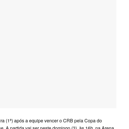
feira (1ª) após a equipe vencer o CRB pela Copa do
se. A partida vai ser neste domingo (3), às 16h, na Arena