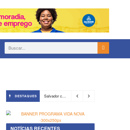
Salvador chegará a 640 áreas protegidas pela Prefeitura com investimentos em contenções de encostas e prevenção de riscos
DESTAQUES
NOTÍCIAS RECENTES