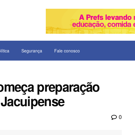
lítica
Segurança
Fale conosco
começa preparação
o Jacuipense
0