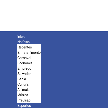
início
Notícias
Recentes
Entretenimento
Carnaval
Economia
Emprego
Salvador
Bahia
Cultura
Animais
Música
Previsão
Esportes