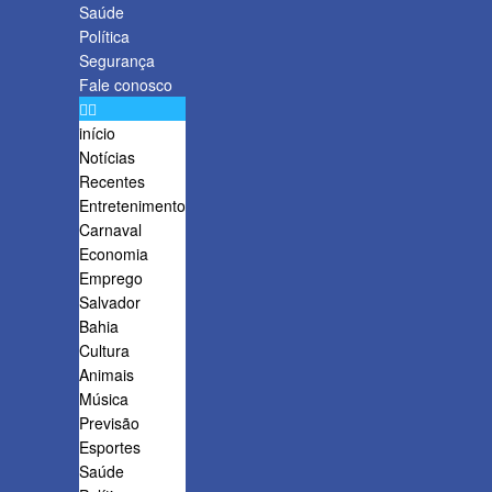
Saúde
Política
Segurança
Fale conosco
início
Notícias
Recentes
Entretenimento
Carnaval
Economia
Emprego
Salvador
Bahia
Cultura
Animais
Música
Previsão
Esportes
Saúde