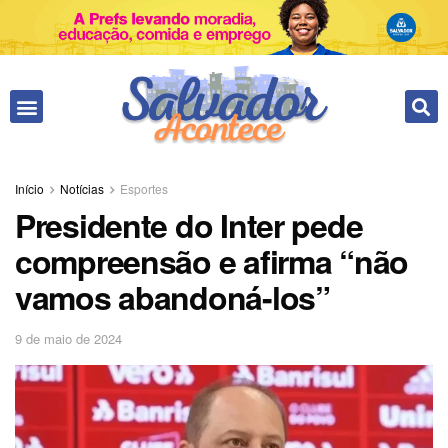
Fale conosco
Início
Notícias
Esportes
Presidente do Inter pede
compreensão e afirma “não
vamos abandoná-los”
9 de maio de 2024