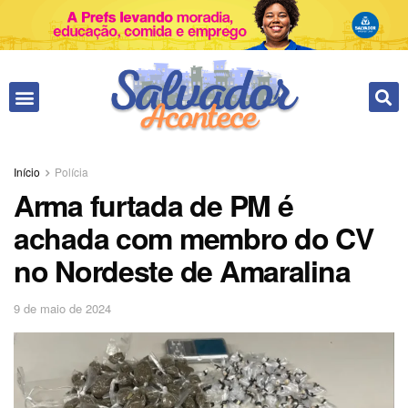
Fale conosco
Início
Polícia
Arma furtada de PM é
achada com membro do CV
no Nordeste de Amaralina
9 de maio de 2024