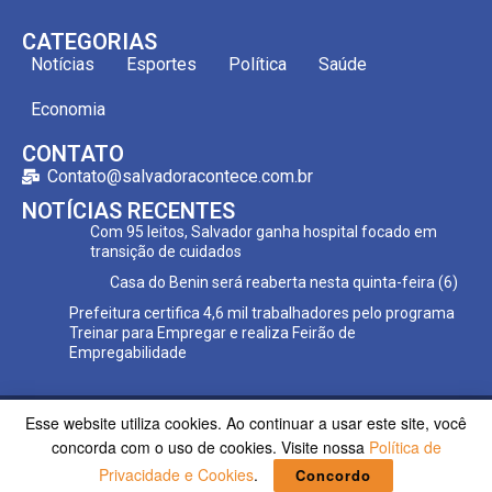
CATEGORIAS
Notícias
Esportes
Política
Saúde
Economia
CONTATO
Contato@salvadoracontece.com.br
NOTÍCIAS RECENTES
Com 95 leitos, Salvador ganha hospital focado em
transição de cuidados
Casa do Benin será reaberta nesta quinta-feira (6)
Prefeitura certifica 4,6 mil trabalhadores pelo programa
Treinar para Empregar e realiza Feirão de
Empregabilidade
Esse website utiliza cookies. Ao continuar a usar este site, você
Copyright ©2023 Salvador Acontece. Todos os direitos
concorda com o uso de cookies. Visite nossa
Política de
reservados | Desenvolvido por
Poppy Sites.
Privacidade e Cookies
.
Concordo