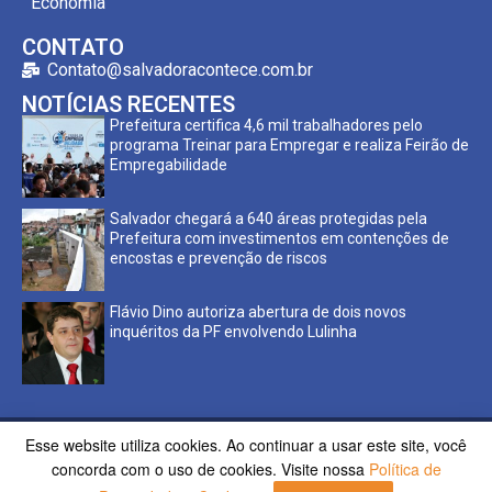
Economia
CONTATO
Contato@salvadoracontece.com.br
NOTÍCIAS RECENTES
Prefeitura certifica 4,6 mil trabalhadores pelo
programa Treinar para Empregar e realiza Feirão de
Empregabilidade
Salvador chegará a 640 áreas protegidas pela
Prefeitura com investimentos em contenções de
encostas e prevenção de riscos
Flávio Dino autoriza abertura de dois novos
inquéritos da PF envolvendo Lulinha
Esse website utiliza cookies. Ao continuar a usar este site, você
Copyright ©2023 Salvador Acontece. Todos os direitos
concorda com o uso de cookies. Visite nossa
Política de
reservados | Desenvolvido por
Poppy Sites.