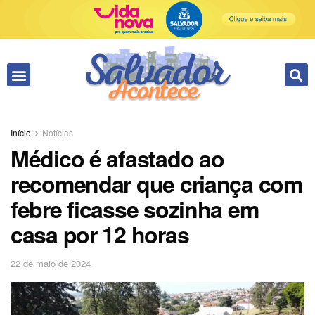
Fale conosco
Início
Notícias
Médico é afastado ao
recomendar que criança com
febre ficasse sozinha em
casa por 12 horas
22 de maio de 2024