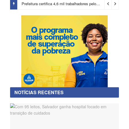
Prefeitura certifica 4,6 mil trabalhadores pelo programa Treinar para Empregar e realiza Feirão de Empregabilidade
NOTÍCIAS RECENTES