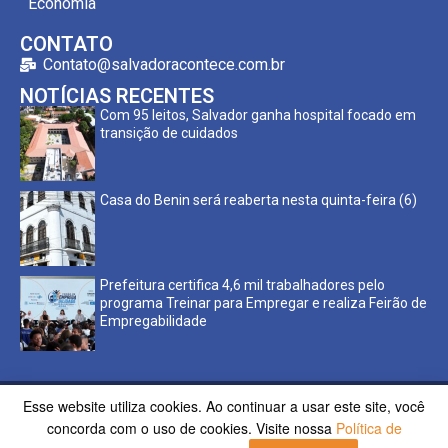
Economia
CONTATO
Contato@salvadoracontece.com.br
NOTÍCIAS RECENTES
Com 95 leitos, Salvador ganha hospital focado em
transição de cuidados
Casa do Benin será reaberta nesta quinta-feira (6)
Prefeitura certifica 4,6 mil trabalhadores pelo
programa Treinar para Empregar e realiza Feirão de
Empregabilidade
Esse website utiliza cookies. Ao continuar a usar este site, você
Copyright ©2023 Salvador Acontece. Todos os direitos
concorda com o uso de cookies. Visite nossa
Política de
reservados | Desenvolvido por
Poppy Sites.